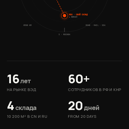
МСК · СВОЙ СКЛАД
★ ФИНАЛ
8500 KM
ROAD · RAIL · SEA
S · МОСКВА
16
60+
лет
НА РЫНКЕ ВЭД
СОТРУДНИКОВ В РФ И КНР
4
20
склада
дней
10 200 М² В CN И RU
FROM 20 DAYS