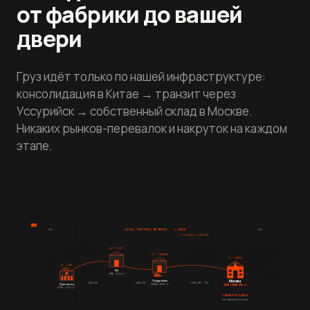
от фабрики до вашей
двери
Груз идёт только по нашей инфраструктуре:
консолидация в Китае → транзит через
Уссурийск → собственный склад в Москве.
Никаких рынков-перевалок и накруток на каждом
этапе.
CN
LOCAL PARTNER NETWORK · 4 ХАБА
RU
→ ГРАНИЦА ТАМОЖНЯ
02 / СБОР
03 / ТАМОЖНЯ
04 / ФИНАЛ
01 / ХАБ
★
Иу
义乌 · 3000 м²
Уссурийск
Москва
Гуанчжоу
~ 1200 КМ
~ 6000 КМ
~ 9000 КМ · РФ
СКЛАД 2000 м²
СВОЙ СКЛАД 900 м²
广州 · 5000 м²
↑ ВАШ ГРУЗ ЗДЕСЬ
без переплат рынкам