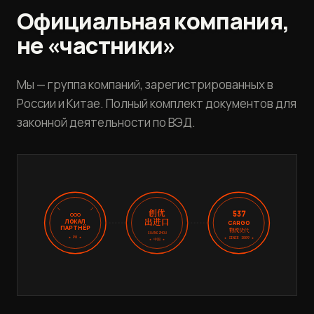
Официальная компания,
не «частники»
Мы — группа компаний, зарегистрированных в
России и Китае. Полный комплект документов для
законной деятельности по ВЭД.
创优
537
ООО
出进口
ЛОКАЛ
CARGO
ПАРТНЁР
物流货代
GUANGZHOU
★ РФ ★
★ SINCE 2009 ★
★ 中国 ★