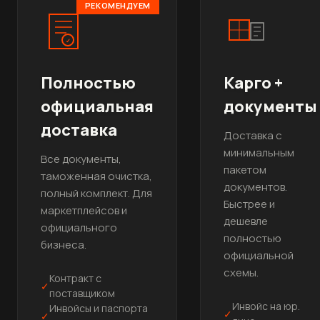
РЕКОМЕНДУЕМ
✓
Полностью
Карго +
официальная
документы
доставка
Доставка с
минимальным
Все документы,
пакетом
таможенная очистка,
документов.
полный комплект. Для
Быстрее и
маркетплейсов и
дешевле
официального
полностью
бизнеса.
официальной
схемы.
Контракт с
✓
поставщиком
Инвойс на юр.
Инвойсы и паспорта
✓
✓