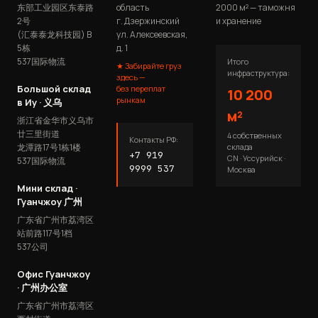
东部工业园区东泰路
область
2000 м² — таможня
2号
г. Дзержинский
и хранение
(汇泰泰龙科技园) B
ул. Алексеевская,
5栋
д. 1
537国际物流
Итого
★ Забирайте груз
инфраструктура:
здесь —
Большой склад
без переплат
10 200
рынкам
в Иу · 义乌
м²
浙江省金华市义乌市
廿三里街道
4 собственных
Контакты РФ:
龙潭路17号1栋1楼
склада
+7 919
CN · Уссурийск ·
537国际物流
9999 537
Москва
Мини склад ·
Гуанчжоу 广州
广东省广州市荔湾区
站前路117号1档
537公司
Офис Гуанчжоу
· 广州办公室
广东省广州市荔湾区