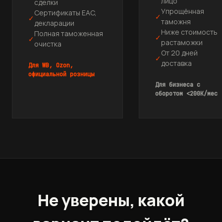
лицо
сделки
Упрощённая
Сертификаты EAC,
✓
✓
таможня
декларации
Ниже стоимость
Полная таможенная
✓
✓
растаможки
очистка
От 20 дней
✓
доставка
Для WB, Ozon,
официальной розницы
Для бизнеса с
оборотом <200K/мес
Не уверены, какой