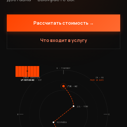
Рассчитать стоимость →
Что входит в услугу
N · ГУАНЧЖОУ
CARGO LOGISTICS
CN → RU
SINCE 2009 · 537
FROM 10 DAYS
LP·537·CN-RU
广州 · GZ
义乌 · YIWU
W
E
УССУРИЙСК