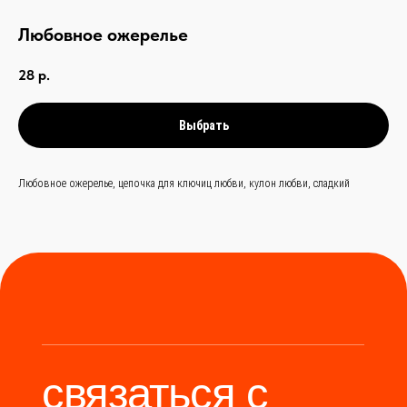
Любовное ожерелье
связаться с
нами —
просто
28
р.
и быстро
Выбрать
Заказать звонок
Любовное ожерелье, цепочка для ключиц любви, кулон любви, сладкий
+
86 (136) 00-08-
85-37
Мы станем надёжным
мостом между вами и
производителями Китая.