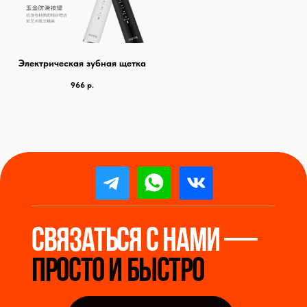
Бесплатный звонок по России
8 800 5056 537
Россия, Москва / WhatsApp
+7 919 9999 537
Китай, Гуанчжоу / WeChat
+86 139 285 18290
Электрическая зубная щетка
Наши офисы:
966
р.
Москва
, Первый Митинский переулок 25, офис
+
303
Уссурийск
, ул Крестьянская, дом 64А, 4
Guangzhou
, Liwan District, Xicun street, Fortune
Building, office 1101
Guangzhou
, Liwan District, Zhanqian Road 117
Yiwu
, Honghua District, Block 9, Units 3-5
Мы станем надёжным
мостом между вами и
производителями Китая.
Простой импорт Сложных вещей