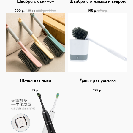
Швабра с отжимом
Швабра с отжимом и ведром
200
р.
600
р.
195
р.
696
р.
/
30 pc
/
30 pc
Щетка для пыли
Ёршик для унитаза
77
р.
195
р.
связаться с нами —
просто и быстро
Заказать звонок