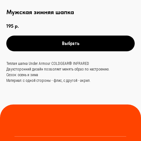
Мужская зимняя шапка
связаться с
195
р.
нами —
просто
Выбрать
и быстро
Теплая шапка Under Armour COLDGEAR® INFRARED
Заказать звонок
Двухсторонний дизайн позволяет менять образ по настроению.
Сезон: осень и зима
+
86 (136) 00-08-
Материал: с одной стороны - флис, с другой - акрил.
85-37
Мы станем надёжным
мостом между вами и