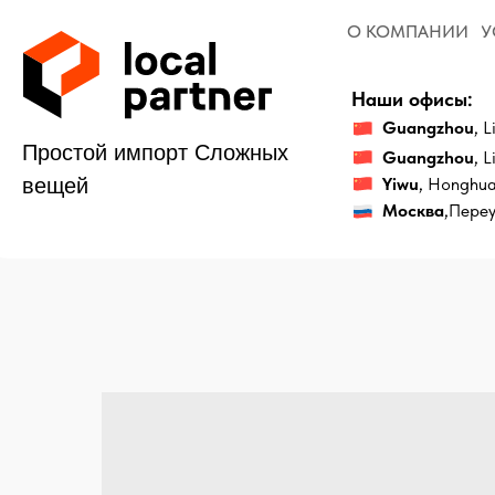
О КОМПАНИИ
УСЛУГИ
Наши офисы:
Guangzhou
, Liwan Dis
Простой импорт Сложных
Guangzhou
, Liwan Di
Yiwu
, Honghua District
вещей
Москва
,Переулок 2-й