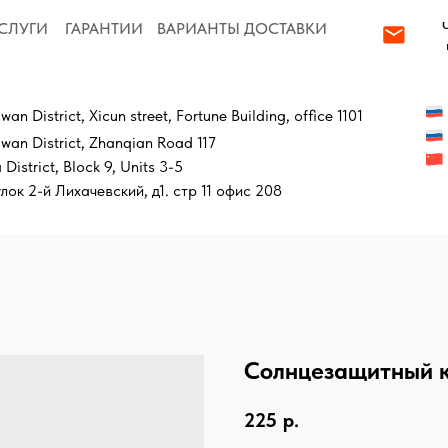
order@local-
ГАРАНТИИ
ВАРИАНТЫ ДОСТАВКИ
partner.com
Бесплатный зв
trict, Xicun street, Fortune Building, office 1101
+7 919 9999 537
strict, Zhanqian Road 117
+86 130 78888 5
, Block 9, Units 3-5
 Лихачевский, д1. стр 11 офис 208
Солнцезащитный 
225
р.