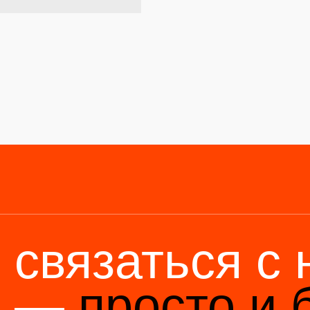
связаться с на
—
просто и быс
6 (136) 00-08-
85-37
Мы станем н