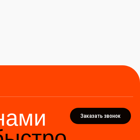
ми
Заказать звонок
тро
адёжным мостом между