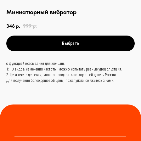
Миниатюрный вибратор
связаться с
346
р.
999
р.
нами —
просто
Выбрать
и быстро
с функцией всасывания для женщин.
Заказать звонок
1: 10 видов изменения частоты, можно испытать разные удовольствия.
2: Цена очень дешевая, можно продавать по хорошей цене в России.
+
86 (136) 00-08-
Для получения более дешевой цены, пожалуйста, свяжитесь с нами.
85-37
Мы станем надёжным
мостом между вами и