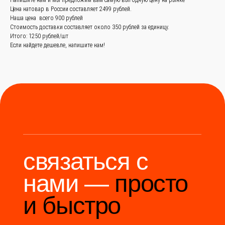
Цена натовар в России составляет 2499 рублей.
Наша цена всего 900 рублей
Мы станем надёжным
Стоимость доставки составляет около 350 рублей за единицу.
мостом между вами и
Итого: 1250 рублей/шт
производителями Китая.
Если найдете дешевле, напишите нам!
Разработка сайта