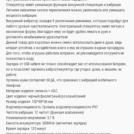
Стимулятор имеет уникальную функцию вакуумной стимуляции и вибрации.
Легкими касаниями кнопки переключения можно увеличивать или уменьшать
мощность вибрации.
Вакуумный вибратор оснащен 9 различными режимами, которые подойдут для
любого уровня чувствительности. Клиторальный стимулятор имеет легкую и
лаконичную форму, благодаря чему он будет удобно лежать в руке и
доставлять незабываемое удовольствие.
Данный товар для взрослых можно смело использовать даже в душе, ведь
связаться с
аппарат устойчив к воздействию влаги и ему не страшны водные процедуры.
Для того, чтобы игрушка работала исправно, не рекомендуется погружать ее
нами —
просто
полностью в воду.
Зарядка от USB кабеля не только освобождает вас от использования батареек,
и быстро
но и позволяет заряжать вибростимулятор где угодно: дома, в машине, на
работе.
Уровень шума составляет 60 дБ, что сравнимо с вибрацией мобильного
Заказать звонок
телефона.
Материал изделия: силикон + АБС
Цвет изделия: черный/фиолетовый/розовый/синий
+
86 (136) 00-08-
Размер изделия: 102*69*36 мм
Водонепроницаемость: Уровень водонепроницаемости IPX7
85-37
Частота вибрации: 12 частот (функция всасывания)
Номинальное напряжение: 3,7 В
Емкость аккумулятора: 500MHA (магнитная зарядка)
Время зарядки: 120 минут
Напишите нам и мы предложим вам самую выгодную цену на рынке