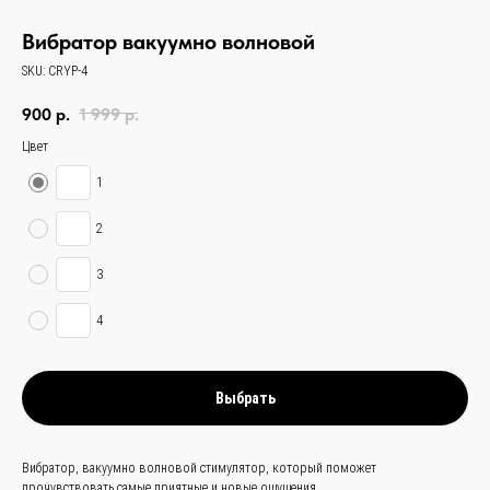
Вибратор вакуумно волновой
SKU:
CRYP-4
900
р.
1 999
р.
Цвет
1
2
3
4
Выбрать
Вибратор, вакуумно волновой стимулятор, который поможет
прочувствовать самые приятные и новые ощущения.