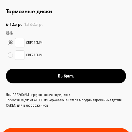
Тормозные диски
6 125
р.
13 625
р.
规格
CRF260MM
связаться с
нами —
просто
CRF270MM
и быстро
Выбрать
Заказать звонок
+
Для CRF260MM передние плавающие диски
86 (136) 00-08-
Тормозные диски 410DB из нержавеющей стали Модернизированные детали
85-37
CAKEN для внедорожников