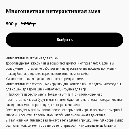
Многоцветная интерактивная змея
500
р.
1 000
р.
Выбрать
Интерактивные игрушки для кошек
Дорогие друзья, каждый наш товар тестируется и отправляется. Если вы
обнаружите, что змея не работает или не чувствительна после ее получения,
пожалуйста, зарядите ее перед использованием, спасибо
связаться с
Умная сенсорная игрушка для кошек - гремучая змея.
нами —
просто
Интерактивные электронные игрушки для кошек с USB-зарядкой. Аксессуары
для кошек, для домашних животных, игрушка для игр
и быстро
1. Включите переключатель Ползания S-типа. При столкновении с
препятствиями глаза будут мигать и змея будет автоматически поворачиваться
назад, язык можно растянуть, хвост раскачивается.
Змея перейдет в режим покоя после непрерывной игры в течение примерно 1
Заказать звонок
минуты. Коснитесь головы змеи, чтобы она снова начала движение
2. Реалистичная пластиковая текстура тела делает игрушку змеи 3D-кобры супер
+
86 (136) 00-08-
реалистичной; сегментированное тело приводит к скользящим действиям.