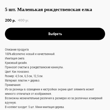
5 шт. Маленькая рождественская елка
200
р.
400
р.
Выбрать
Описание продукта
связаться с
100% абсолютно новый и качественный.
Имитация снега.
нами —
просто
Красивый дизайн.
и быстро
Приносит счастье в рождественские каникулы.
Цвет: Как показано.
Размер: 4,5 см, 6,5 см, 12,5 см.
Материал: пластик + дерево.
Заказать звонок
Примечания:
Из-за разницы в освещении и настройках экрана цвет элемента может
+
86 (136) 00-08-
немного отличаться от изображения.
Возможны незначительные различия в размерах из-за различных измерений
85-37
вручную.
В коплект входит: 5 шт. Мини-имитация дерева.