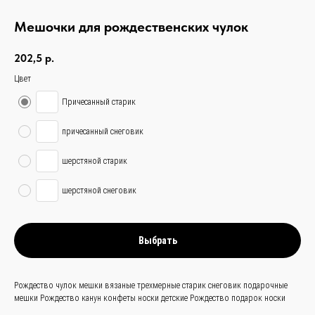
Мешочки для рождественских чулок
202,5
р.
Цвет
Причесанный старик
причесанный снеговик
связаться с
шерстяной старик
нами —
просто
и быстро
шерстяной снеговик
Заказать звонок
Выбрать
+
86 (136) 00-08-
85-37
Рождество чулок мешки вязаные трехмерные старик снеговик подарочные
мешки Рождество канун конфеты носки детские Рождество подарок носки