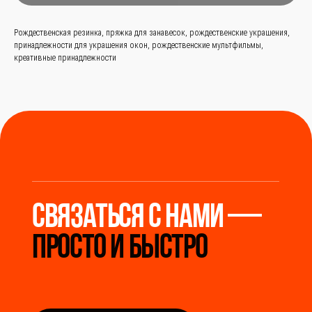
Рождественская резинка, пряжка для занавесок, рождественские украшения,
принадлежности для украшения окон, рождественские мультфильмы,
Заказать звонок
креативные принадлежности
+
86 (136) 00-08-85-37
Мы станем надёжным
мостом между вами и
производителями Китая.
Разработка сайта