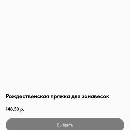
Рождественская пряжка для занавесок
148,50
р.
связаться с нами —
Выбрать
просто и быстро