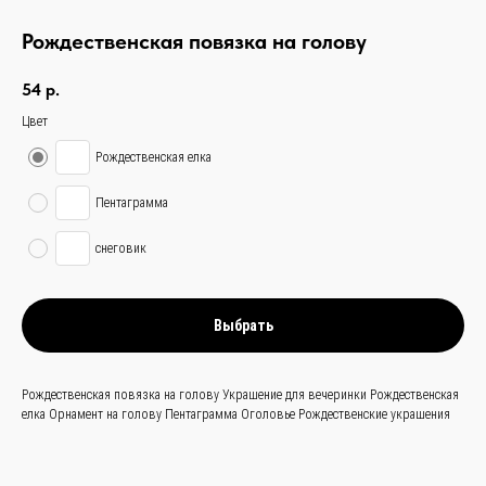
Рождественская повязка на голову
54
р.
Цвет
Рождественская елка
связаться с
Пентаграмма
нами —
просто
снеговик
и быстро
Заказать звонок
Выбрать
+
86 (136) 00-08-
Рождественская повязка на голову Украшение для вечеринки Рождественская
85-37
елка Орнамент на голову Пентаграмма Оголовье Рождественские украшения