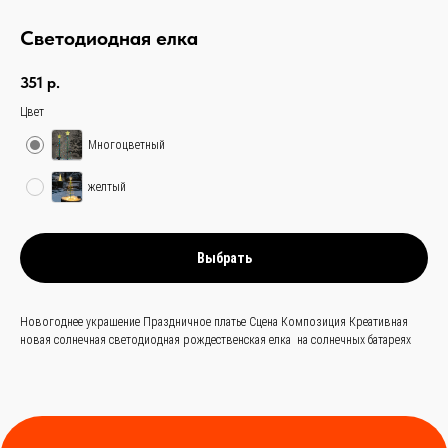
Светодиодная елка
351
р.
Цвет
связаться с нами —
Многоцветный
просто и быстро
желтый
Выбрать
Заказать звонок
+
86 (136) 00-08-85-37
Новогоднее украшение Праздничное платье Сцена Композиция Креативная
новая солнечная светодиодная рождественская елка на солнечных батареях