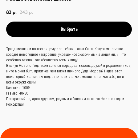
83
р.
243
р.
Выбрать
связаться с
Традиционная и по-настоящему волшебная шапка Санта Клауса мгновенно
нами —
просто
создаёт новогоднее настроение, украшенное сказочными эмоциями, и, что
особенно важно - она абсолютно всем к лицу!
и быстро
В канун Нового Года всем хочется порадовать своих друзей и родственников,
а что может быть приятнее, чем визит личного Деда Мороза? Надев этот
новогодний колпак вы подарите позитивные эмоции не только себе, но и
Заказать звонок
всем окружающим.
Качество: 100%
Размер: 40х30
+
86 (136) 00-08-
Прекрасный подарок друзьям, родным и близким на канун Нового года и
Рождества!
85-37