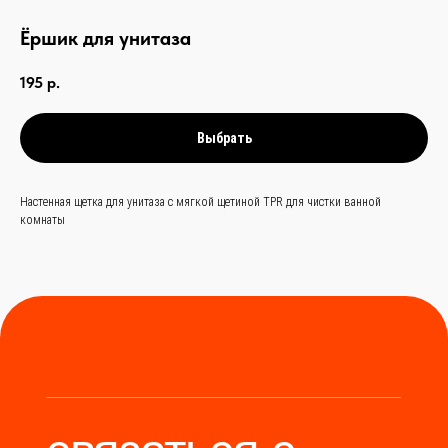
Ёршик для унитаза
связаться с
195
р.
нами —
просто
и быстро
Выбрать
Заказать звонок
Настенная щетка для унитаза с мягкой щетиной TPR для чистки ванной
комнаты
+
86 (136) 00-08-
85-37
Мы станем надёжным
мостом между вами и
производителями Китая.