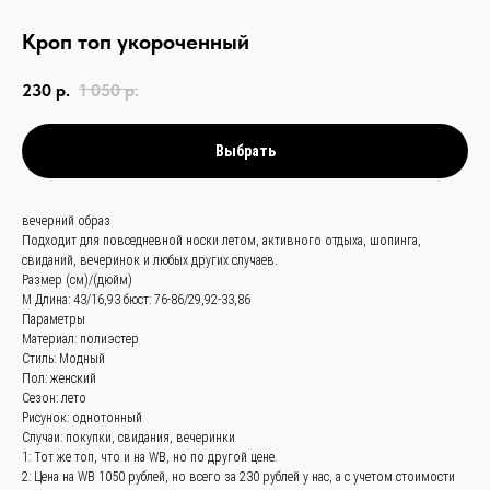
Кроп топ укороченный
230
р.
1 050
р.
Выбрать
вечерний образ
Подходит для повседневной носки летом, активного отдыха, шопинга,
связаться с
свиданий, вечеринок и любых других случаев.
Размер (см)/(дюйм)
нами —
просто
M Длина: 43/16,93 бюст: 76-86/29,92-33,86
Параметры
и быстро
Материал: полиэстер
Стиль: Модный
Пол: женский
Заказать звонок
Сезон: лето
Рисунок: однотонный
Случаи: покупки, свидания, вечеринки
+
86 (136) 00-08-
1: Тот же топ, что и на WB, но по другой цене.
2: Цена на WB 1050 рублей, но всего за 230 рублей у нас, а с учетом стоимости
85-37