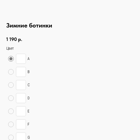
Зимние ботинки
1 190
р.
Цвет
A
B
C
D
E
F
G