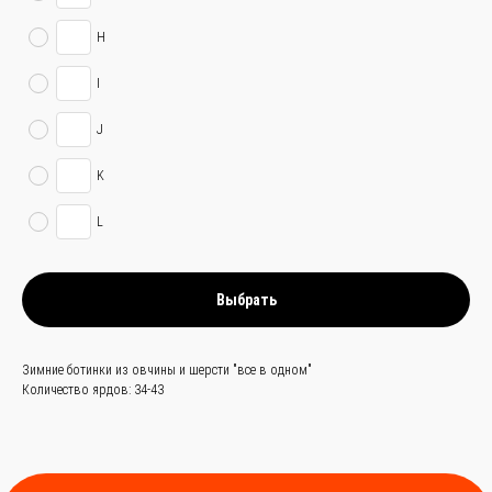
связаться с
H
нами —
просто
I
и быстро
J
Заказать звонок
K
+
86 (136) 00-08-
L
85-37
Выбрать
Зимние ботинки из овчины и шерсти "все в одном"
Количество ярдов: 34-43
Мы станем надёжным
мостом между вами и
производителями Китая.