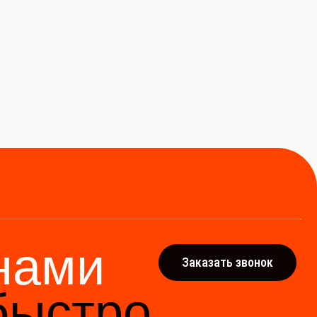
ми
Заказать звонок
тро
адёжным мостом между