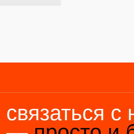
связаться с на
—
просто и быс
6 (136) 00-08-
85-37
Мы станем н