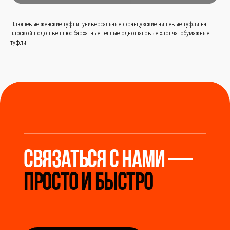
Плюшевые женские туфли, универсальные французские нишевые туфли на
плоской подошве плюс бархатные теплые одношаговые хлопчатобумажные
Заказать звонок
туфли
+
86 (136) 00-08-85-37
Мы станем надёжным
мостом между вами и
производителями Китая.
Разработка сайта