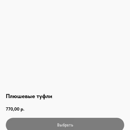
Плюшевые туфли
770,00
р.
связаться с нами —
Выбрать
просто и быстро