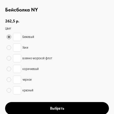
Бейсболка NY
262,5
р.
Цвет
Бежевый
Хаки
военно-морской флот
коричневый
черное
связаться с нами —
красный
просто и быстро
Выбрать