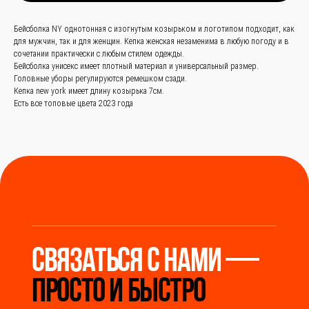
Заказать звонок
Бейсболка NY однотонная с изогнутым козырьком и логотипом подходит, как
+
86 (136) 00-08-85-37
для мужчин, так и для женщин. Кепка женская незаменима в любую погоду и в
сочетании практически с любым стилем одежды.
Бейсболка унисекс имеет плотный материал и универсальный размер.
Головные уборы регулируются ремешком сзади.
Кепка new york имеет длину козырька 7см.
Есть все топовые цвета 2023 года
Мы станем надёжным
мостом между вами и
производителями Китая.
Разработка сайта