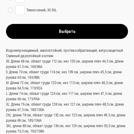
Темно-синий, XS-5XL
Выбрать
связаться с
нами —
просто
Водонепроницаемый, маслостойкий, противообрастающий, ветрозащитный
Съемный двухслойный костюм
и быстро
XS: Длина 68 см, обхват груди 112 см, низ 105 см, ширина плеч 44,5 см, длина
рукава 61,5 см, 160/86A
S: Длина 70 см, обхват груди 116 см, низ 109 см, ширина плеч 45,5 см, длина
рукава 63 см, 165/88A
Заказать звонок
M: Длина 72 см, обхват груди 120 см, низ 113 см, ширина плеч 46,5 см, длина
рукава 64,5 см, 170/92A
+
86 (136) 00-08-
L: Длина 74 см, обхват груди 124 см, низ 117 см, ширина плеч 47,5 см, длина
рукава 66 см, 175/96A
85-37
XL: Длина 76 см, обхват груди 128 см, низ 121 см, ширина плеч 48,5 см, длина
рукава 67,5 см, 180/100A
2XL: длина 78 см, обхват груди 132 см, низ 125 см, ширина плеч 49,5 см, длина
рукава 69 см, 185/104A
3XL: длина 80 см, обхват груди 136 см, низ 129 см, ширина плеч 50,5 см, длина
рукава 70,5 см, 190/108A