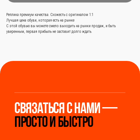
просто и быстро
Реплика премиум качества. Схожесть с оригиналом 1:1
Лучшая цена обуви, которая есть на рынке
С этой обувью вы можете смело выходить на рынки продаж, и быть
уверенным, первая прибыль не заставит долго ждать.
Заказать звонок
+
86 (136) 00-08-85-37
Мы станем надёжным
мостом между вами и
производителями Китая.
Разработка сайта