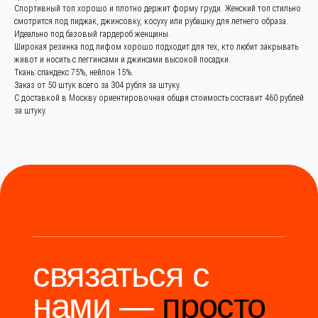
Заказать звонок
Спортивный топ хорошо и плотно держит форму груди. Женский топ стильно
смотрится под пиджак, джинсовку, косуху или рубашку для летнего образа.
Идеально под базовый гардероб женщины.
+
86 (136) 00-08-
Широкая резинка под лифом хорошо подходит для тех, кто любит закрывать
живот и носить с леггинсами и джинсами высокой посадки.
85-37
Ткань: спандекс 75%, нейлон 15%.
Заказ от 50 штук всего за 304 рубля за штуку.
С доставкой в Москву ориентировочная общая стоимость составит 460 рублей
за штуку.
Мы станем надёжным
мостом между вами и
производителями Китая.
Разработка сайта