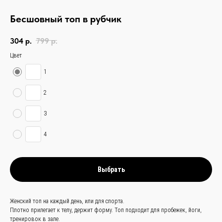
Бесшовный топ в рубчик
304
р.
799
р.
Цвет
1
2
3
4
связаться с
Выбрать
нами —
просто
и быстро
Женский топ на каждый день, или для спорта.
Плотно прилегает к телу, держит форму. Топ подходит для пробежек, йоги,
тренировок в зале.