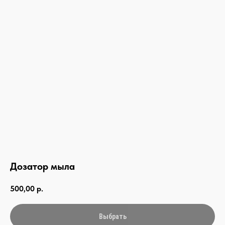
Дозатор мыла
500,00
р.
связаться с
нами —
просто
Выбрать