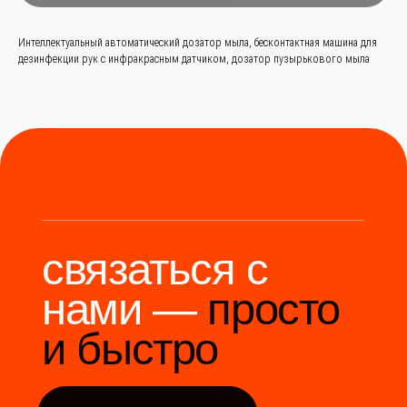
и быстро
Интеллектуальный автоматический дозатор мыла, бесконтактная машина для
дезинфекции рук с инфракрасным датчиком, дозатор пузырькового мыла
Заказать звонок
+
86 (136) 00-08-
85-37
Мы станем надёжным
мостом между вами и
производителями Китая.
Разработка сайта