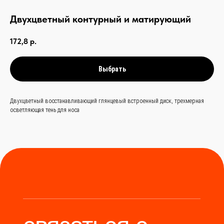
Двухцветный контурный и матирующий
связаться с
172,8
р.
нами —
просто
и быстро
Выбрать
Заказать звонок
Двухцветный восстанавливающий глянцевый встроенный диск, трехмерная
осветляющая тень для носа
+
86 (136) 00-08-
85-37
Мы станем надёжным
мостом между вами и
производителями Китая.