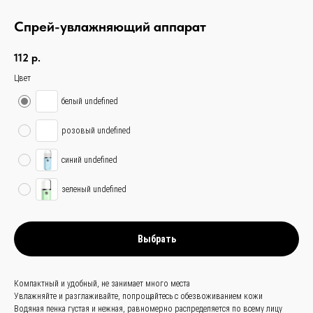
Спрей-увлажняющий аппарат
112
р.
Цвет
белый undefined
розовый undefined
синий undefined
связаться с
зеленый undefined
нами —
просто
и быстро
Выбрать
Заказать звонок
Компактный и удобный, не занимает много места
+
86 (136) 00-08-
Увлажняйте и разглаживайте, попрощайтесь с обезвоживанием кожи
Водяная пенка густая и нежная, равномерно распределяется по всему лицу