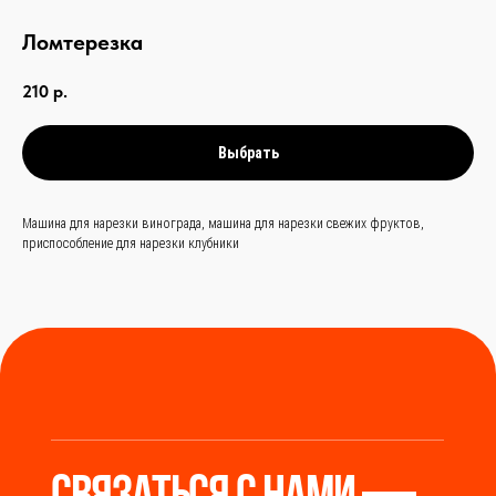
Ломтерезка
связаться с нами —
210
р.
просто и быстро
Выбрать
Заказать звонок
Машина для нарезки винограда, машина для нарезки свежих фруктов,
приспособление для нарезки клубники
+
86 (136) 00-08-85-37
Мы станем надёжным
мостом между вами и
производителями Китая.