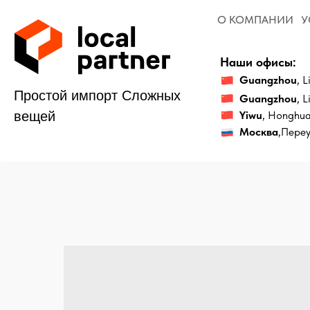
О КОМПАНИИ
УСЛУГИ
Наши офисы:
Guangzhou
, Liwan Dis
Простой импорт Сложных
Guangzhou
, Liwan Di
Yiwu
, Honghua District
вещей
Москва
,Переулок 2-й