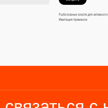
Рыболовные снасти для активного
Имитация приманок
связаться с на
—
просто и быс
6 (136) 00-08-