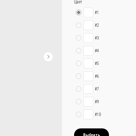
Цвет
#1
#2
#3
#4
#5
#6
#7
#9
#10
Выбрать