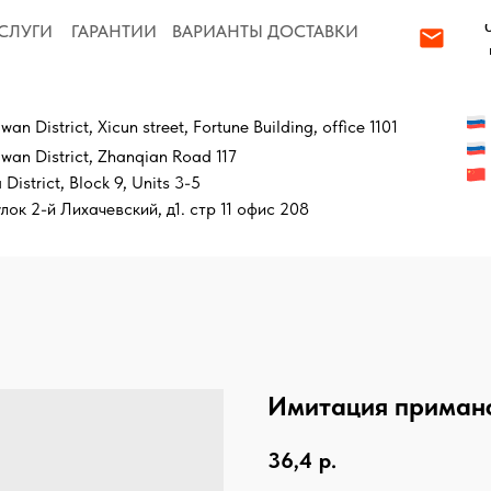
order@local-
ГАРАНТИИ
ВАРИАНТЫ ДОСТАВКИ
partner.com
Бесплатный зв
trict, Xicun street, Fortune Building, office 1101
+7 919 9999 537
strict, Zhanqian Road 117
+86 130 78888 5
, Block 9, Units 3-5
 Лихачевский, д1. стр 11 офис 208
Имитация приман
36,4
р.