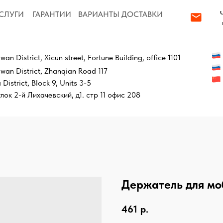
order@local-
ГАРАНТИИ
ВАРИАНТЫ ДОСТАВКИ
partner.com
Бесплатный зв
trict, Xicun street, Fortune Building, office 1101
+7 919 9999 537
strict, Zhanqian Road 117
+86 130 78888 5
, Block 9, Units 3-5
 Лихачевский, д1. стр 11 офис 208
Держатель для мо
461
р.