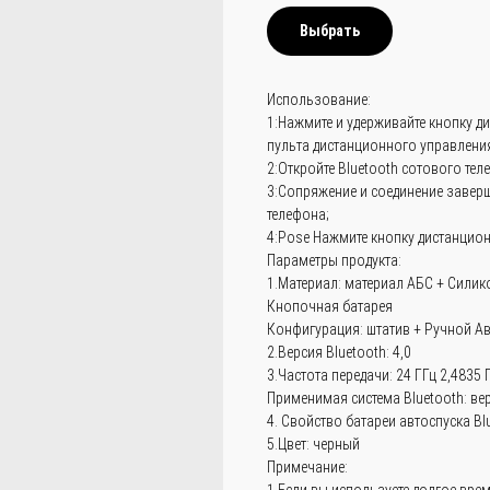
Выбрать
Использование:
1:Нажмите и удерживайте кнопку д
пульта дистанционного управления
2:Откройте Bluetooth сотового тел
3:Сопряжение и соединение завер
телефона;
4:Pose Нажмите кнопку дистанцион
Параметры продукта:
1.Материал: материал АБС + Силик
Кнопочная батарея
Конфигурация: штатив + Ручной Ав
2.Версия Bluetooth: 4,0
3.Частота передачи: 24 ГГц 2,4835 
Применимая система Bluetooth: вер
4. Свойство батареи автоспуска Blu
5.Цвет: черный
Примечание:
1.Если вы используете долгое вре