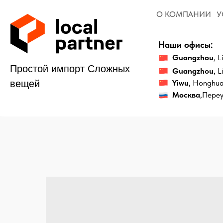
О КОМПАНИИ
УСЛУГИ
Наши офисы:
Guangzhou
, Liwan Dis
Простой импорт Сложных
Guangzhou
, Liwan Di
Yiwu
, Honghua District
вещей
Москва
,Переулок 2-й