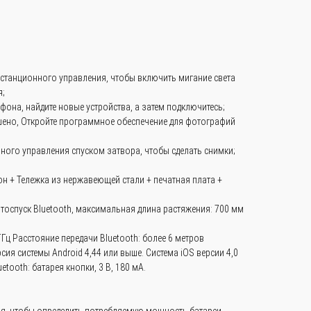
истанционного управления, чтобы включить мигание света
;
ефона, найдите новые устройства, а затем подключитесь;
шено, Откройте программное обеспечение для фотографий
ного управления спуском затвора, чтобы сделать снимки;
он + Тележка из нержавеющей стали + печатная плата +
тоспуск Bluetooth, максимальная длина растяжения: 700 мм
ГГц Расстояние передачи Bluetooth: более 6 метров
сия системы Android 4,44 или выше. Система iOS версии 4,0
etooth: батарея кнопки, 3 В, 180 мА.
мя, чтобы определить потребляемую мощность батареи,