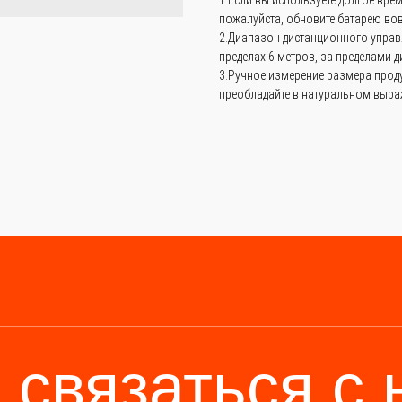
пожалуйста, обновите батарею во
2.Диапазон дистанционного управ
пределах 6 метров, за пределами 
3.Ручное измерение размера прод
преобладайте в натуральном выр
связаться с на
—
просто и быс
6 (136) 00-08-