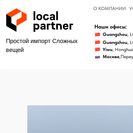
О КОМПАНИИ
УСЛУГИ
Наши офисы:
Guangzhou
, Liwan Dis
Простой импорт Сложных
Guangzhou
, Liwan Di
Yiwu
, Honghua District
вещей
Москва
,Переулок 2-й