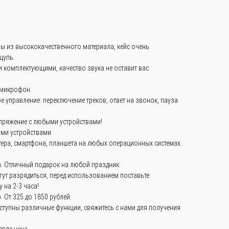
 из высококачественного материала, кейс очень
щупь.
комплектующими, качество звука не оставит вас
 микрофон.
 управление: переключение треков, ответ на звонок, пауза
пряжение с любыми устройствами!
ми устройствами:
ера, смартфона, планшета на любых операционных системах.
а. Отличный подарок на любой праздник.
ут разрядиться, перед использованием поставьте
 на 2-3 часа!
 От 325 до 1850 рублей.
оступны различные функции, свяжитесь с нами для получения
евле цена.