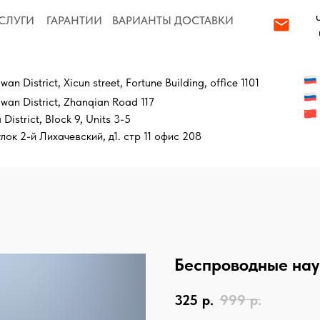
order@local-
ГАРАНТИИ
ВАРИАНТЫ ДОСТАВКИ
partner.com
Бесплатный зв
trict, Xicun street, Fortune Building, office 1101
+7 919 9999 537
strict, Zhanqian Road 117
+86 130 78888 5
, Block 9, Units 3-5
 Лихачевский, д1. стр 11 офис 208
Беспроводные на
325
р.
999
р.