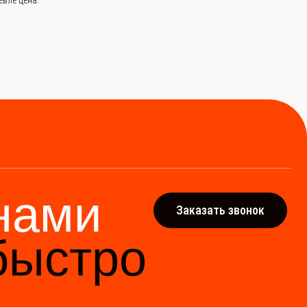
ми
Заказать звонок
тро
адёжным мостом между
водителями Китая.