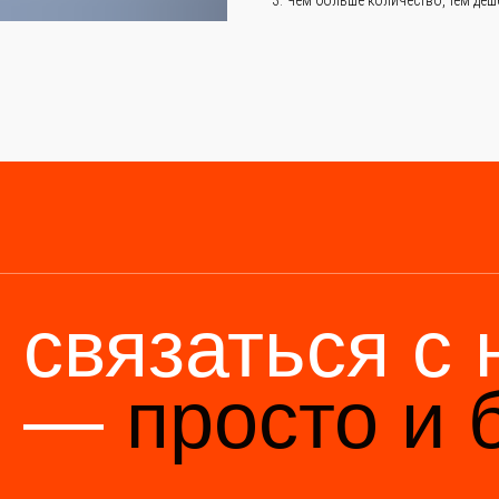
связаться с на
—
просто и быс
6 (136) 00-08-
85-37
Мы станем н
вами и произ