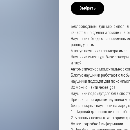
Выбрать
Беспроводные наушники выполнены
качественно сделан и приятен на о
Наушники обладают современными 
равнодушным!
Блютуз наушники гарнитура имеет
Наушники имеют удобное сенсорное
и плей.
Автоматическое моментальное со
Блютус наушники работают с любы
наушники подходят для пк компьют
Их можно найти через gps.
Наушники подойдут для бега спорт
При транспортировке наушники мог
беспроводные наушники на зарядку
1: Широкий диапазон цен на выбор.
2: В разных ценовых категориях д
более подробной информации.
3: Чем больше количество, тем деш