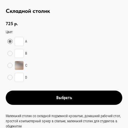
Складной столик
725
р.
Цвет
A
B
связаться с
C
нами —
просто
D
и быстро
Заказать звонок
Выбрать
+
86 (136) 00-08-
Маленький столик со складной подъемной кроватью, домашний рабочий стол,
85-37
простой компьютерный эркер в спальне, маленький столик для студентов в
общежитии