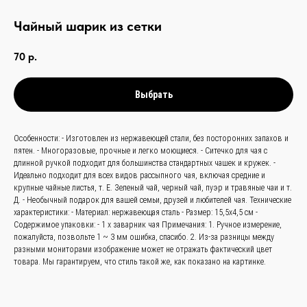
Чайный шарик из сетки
70
р.
Выбрать
связаться с
нами —
просто
Особенности: - Изготовлен из нержавеющей стали, без посторонних запахов и
пятен. - Многоразовые, прочные и легко моющиеся. - Ситечко для чая с
и быстро
длинной ручкой подходит для большинства стандартных чашек и кружек. -
Идеально подходит для всех видов рассыпного чая, включая средние и
крупные чайные листья, т. Е. Зеленый чай, черный чай, пуэр и травяные чаи и т.
Д. - Необычный подарок для вашей семьи, друзей и любителей чая. Технические
Заказать звонок
характеристики: - Материал: нержавеющая сталь - Размер: 15,5x4,5 см -
Содержимое упаковки: - 1 х заварник чая Примечания: 1. Ручное измерение,
+
86 (136) 00-08-
пожалуйста, позвольте 1 ~ 3 мм ошибка, спасибо. 2. Из-за разницы между
разными мониторами изображение может не отражать фактический цвет
85-37
товара. Мы гарантируем, что стиль такой же, как показано на картинке.