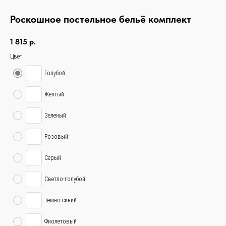
Роскошное постельное бельё комплект
1 815
р.
Цвет
Голубой
Желтый
Зеленый
Розовый
Серый
Светло-голубой
Темно-синий
связаться с
Фиолетовый