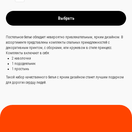
нами —
просто
и быстро
Выбрать
Заказать звонок
Постельное белье обладает невероятно привлекательным, ярким дизайном. В
+
86 (136) 00-08-
ассортименте представлены комплекты спальных принадлежностей с
декоративным принтом, с оборками, или кружевом в стиле принцесс.
85-37
Комплекты включают в себя:
2 наволочки
1 пододеяльник
1 простынь
Такой набор качественного белья с ярким дизайном станет лучшим подарком
для дорогих сердцу людей.
Мы станем надёжным
мостом между вами и
производителями Китая.
Разработка сайта