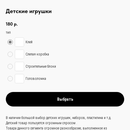
Детские игрушки
180
р.
тип
Клей
Слепая коробка
связаться с
Строительные блоки
нами —
просто
Головоломка
и быстро
Выбрать
Заказать звонок
+
86 (136) 00-08-
В наличии большой выбор детских игрушек, наборов, пластилина и т.д.
Детский товар пользуется огромным спросом .
85-37
Товара данного сегмента огромное разнообразие, выполненное из