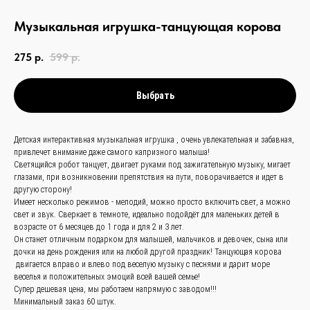
Музыкальная игрушка-танцующая корова
275
р.
599
р.
Выбрать
Детская интерактивная музыкальная игрушка , очень увлекательная и забавная,
связаться с
привлечет внимание даже самого капризного малыша!
Светящийся робот танцует, двигает руками под зажигательную музыку, мигает
нами —
просто
глазами, при возникновении препятствия на пути, поворачивается и идет в
и быстро
другую сторону!
Имеет несколько режимов - мелодий, можно просто включить свет, а можно
свет и звук. Сверкает в темноте, идеально подойдёт для маленьких детей в
возрасте от 6 месяцев до 1 года и для 2 и 3 лет.
Заказать звонок
Он станет отличным подарком для малышей, мальчиков и девочек, сына или
дочки на день рождения или на любой другой праздник! Танцующая корова
+
86 (136) 00-08-
двигается вправо и влево под веселую музыку с песнями и дарит море
веселья и положительных эмоций всей вашей семье!
85-37
Супер дешевая цена, мы работаем напрямую с заводом!!!
Минимальный заказ 60 штук.